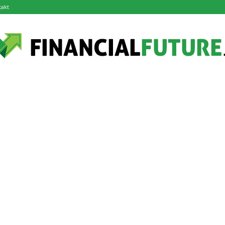
takt
financialfuture.pl