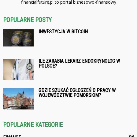
financialfuture.pl to portal biznesowo-finansowy
POPULARNE POSTY
INWESTYCJA W BITCOIN
ILE ZARABIA LEKARZ ENDOKRYNOLOG W
POLSCE?
GDZIE SZUKAĆ OGŁOSZEŃ O PRACY W
WOJEWÓDZTWIE POMORSKIM?
POPULARNE KATEGORIE