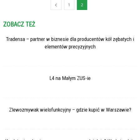
1
2
ZOBACZ TEŻ
Tradensa – partner w biznesie dla producentów kół zębatych i
elementów precyzyjnych
L4 na Małym ZUS-ie
Zlewozmywak wielofunkcyjny – gdzie kupić w Warszawie?