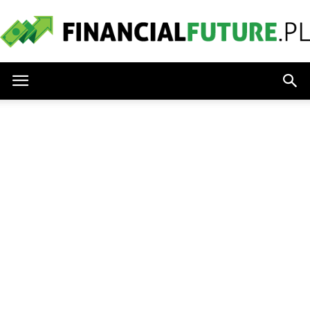
financialfuture.pl