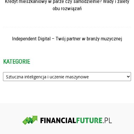
Kredyt mieszkaniowy w parze czy samodzielnie? Wady i zalety
obu rozwiązań
Independent Digital – Twój partner w branży muzycznej
KATEGORIE
Kategorie