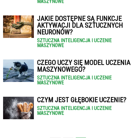
MASZYNOWE
JAKIE DOSTĘPNE SĄ FUNKCJE
AKTYWACJI DLA SZTUCZNYCH
NEURONÓW?
SZTUCZNA INTELIGENCJA I UCZENIE
MASZYNOWE
CZEGO UCZY SIĘ MODEL UCZENIA
MASZYNOWEGO?
SZTUCZNA INTELIGENCJA I UCZENIE
MASZYNOWE
CZYM JEST GŁĘBOKIE UCZENIE?
SZTUCZNA INTELIGENCJA I UCZENIE
MASZYNOWE