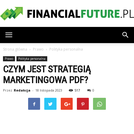
financialfuture.pl
Strona główna
Prawo
Polityka personalna
Prawo
Polityka personalna
CZYM JEST STRATEGIĄ
MARKETINGOWA PDF?
Przez
Redakcja
-
18 listopada 2023
517
0