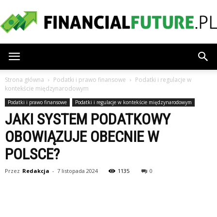
financialfuture.pl
Strona główna
Podatki i prawo finansowe
Podatki i regulacje w
kontekście międzynarodowym
Podatki i prawo finansowe
Podatki i regulacje w kontekście międzynarodowym
JAKI SYSTEM PODATKOWY
OBOWIĄZUJE OBECNIE W
POLSCE?
Przez
Redakcja
-
7 listopada 2024
1135
0