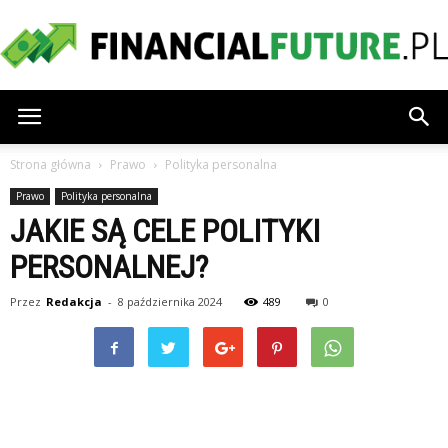
financialfuture.pl
Strona główna
Prawo
Polityka personalna
Prawo
Polityka personalna
JAKIE SĄ CELE POLITYKI
PERSONALNEJ?
Przez
Redakcja
-
8 października 2024
489
0